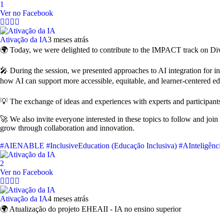
1
Ver no Facebook
Ativação da IA
3 meses atrás
🌍 Today, we were delighted to contribute to the IMPACT track on D
🎤 During the session, we presented approaches to AI integration for i
how AI can support more accessible, equitable, and learner-centered e
💡 The exchange of ideas and experiences with experts and participants 
🚀 We also invite everyone interested in these topics to follow and join
grow through collaboration and innovation.
#AIENABLE
#InclusiveEducation (Educação Inclusiva)
#AInteligência
2
Ver no Facebook
Ativação da IA
4 meses atrás
🌍 Atualização do projeto EHEAII - IA no ensino superior