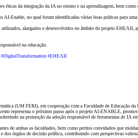
ções éticas da integração da IA no ensino e na aprendizagem, bem como
o AI-Enable, no qual foram identificadas várias boas práticas para uma 
 utilizados, alargados e desenvolvidos no âmbito do projeto EHEAII, 
responsável na educação.
#DigitalTransformation
#EHEAII
formática (UM FERI), em cooperação com a Faculdade de Educação da 
ste evento representa o próximo passo após o projeto AI-ENABLE, promov
o sobretudo na promoção da adoção responsável de ferramentas de IA e
dantes de ambas as faculdades, bem como peritos convidados que moldam a
 dos órgãos de decisão política, contribuindo com perspectivas valios