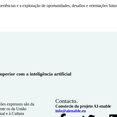
eriências e a exploração de oportunidades, desafios e orientações futur
perior com a inteligência artificial
Contacto.
iões expressos são da
Consórcio do projeto AI-enable
ente os da União
info@aienable.eu
al e à Cultura