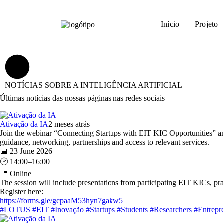
Início
Projeto
NOTÍCIAS SOBRE A INTELIGÊNCIA ARTIFICIAL
Últimas notícias das nossas páginas nas redes sociais
Ativação da IA
2 meses atrás
Join the webinar “Connecting Startups with EIT KIC Opportunities” a
guidance, networking, partnerships and access to relevant services.
📅 23 June 2026
🕑 14:00–16:00
📍 Online
The session will include presentations from participating EIT KICs, pr
Register here:
https://forms.gle/gcpaaM53hyn7gakw5
#LOTUS
#EIT
#Inovação
#Startups
#Students
#Researchers
#Entrepr