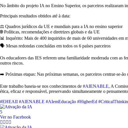
No âmbito do projeto IA no Ensino Superior, os parceiros realizaram inv
Principais resultados obtidos até à data:
⚖️ Quadros jurídicos da UE e mundiais para a IA no ensino superior
🌐 Políticas, recomendações e diretrizes globais e da UE
📊 Inquérito: Mais de 400 inquiridos de mais de 60 universidades em m
🗣️ Mesas redondas concluídas em todos os 6 países parceiros
Os educadores das IES referem uma familiaridade moderada com as ferra
outros riscos.
➡️ Próximas etapas: Nas próximas semanas, os parceiros centrar-se-ão na
Este trabalho baseia-se nos conhecimentos de
#AIENABLE
, A Comiss
ética, eficaz e responsável, preservando simultaneamente o pensamento c
#EHEAII
#AIENABLE
#AIemEducação
#HigherEd
#CriticalThinki
5
Ver no Facebook