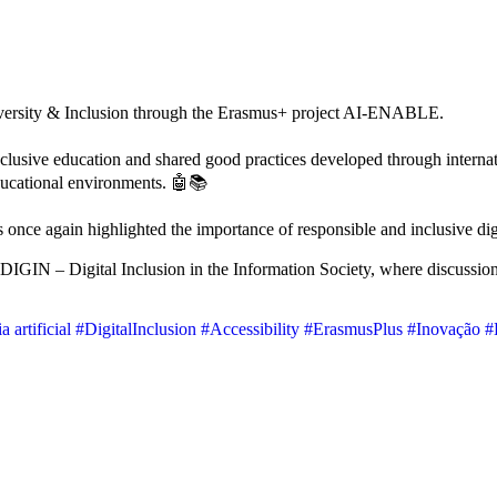
iversity & Inclusion through the Erasmus+ project AI-ENABLE.
nclusive education and shared good practices developed through interna
ducational environments. 🤖📚
once again highlighted the importance of responsible and inclusive digi
 DIGIN – Digital Inclusion in the Information Society, where discussions 
 artificial
#DigitalInclusion
#Accessibility
#ErasmusPlus
#Inovação
#