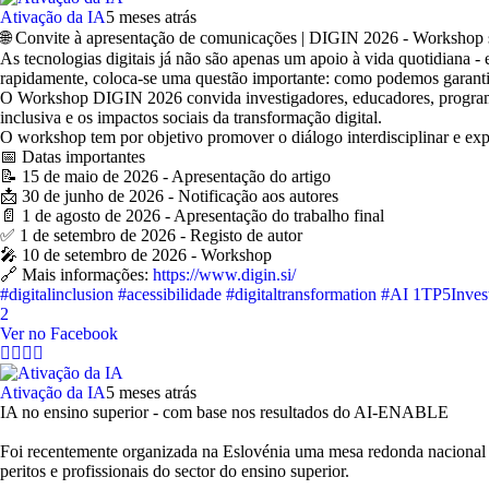
Ativação da IA
5 meses atrás
🌐 Convite à apresentação de comunicações | DIGIN 2026 - Workshop s
As tecnologias digitais já não são apenas um apoio à vida quotidiana - 
rapidamente, coloca-se uma questão importante: como podemos garantir 
O Workshop DIGIN 2026 convida investigadores, educadores, programador
inclusiva e os impactos sociais da transformação digital.
O workshop tem por objetivo promover o diálogo interdisciplinar e expl
📅 Datas importantes
📝 15 de maio de 2026 - Apresentação do artigo
📩 30 de junho de 2026 - Notificação aos autores
📄 1 de agosto de 2026 - Apresentação do trabalho final
✅ 1 de setembro de 2026 - Registo de autor
🎤 10 de setembro de 2026 - Workshop
🔗 Mais informações:
https://www.digin.si/
#digitalinclusion
#acessibilidade
#digitaltransformation
#AI
1TP5Inves
2
Ver no Facebook
Ativação da IA
5 meses atrás
IA no ensino superior - com base nos resultados do AI-ENABLE
Foi recentemente organizada na Eslovénia uma mesa redonda nacional 
peritos e profissionais do sector do ensino superior.