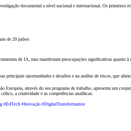
estigação documental a nível nacional e internacional. Os primeiros res
ais de 20 países
mentas de IA, mas manifestam preocupações significativas quanto à uti
s principais oportunidades e desafios e na análise de riscos, que alimen
ão Europeia, através do seu programa de trabalho, apresenta um conjunt
rítico, a criatividade e as competências analíticas.
ng
#EdTech
#Inovação
#DigitalTransformation