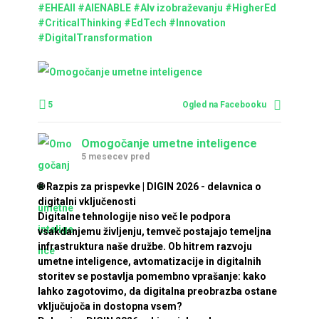
#EHEAII
#AIENABLE
#AIv izobraževanju
#HigherEd
#CriticalThinking
#EdTech
#Innovation
#DigitalTransformation
5
Ogled na Facebooku
Omogočanje umetne inteligence
5 mesecev pred
🌐 Razpis za prispevke | DIGIN 2026 - delavnica o
digitalni vključenosti
Digitalne tehnologije niso več le podpora
vsakdanjemu življenju, temveč postajajo temeljna
infrastruktura naše družbe. Ob hitrem razvoju
umetne inteligence, avtomatizacije in digitalnih
storitev se postavlja pomembno vprašanje: kako
lahko zagotovimo, da digitalna preobrazba ostane
vključujoča in dostopna vsem?