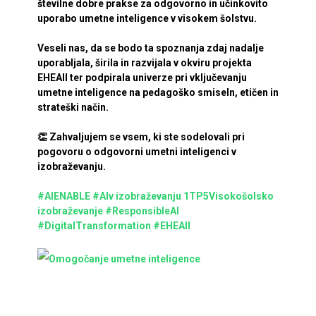
številne dobre prakse za odgovorno in učinkovito
uporabo umetne inteligence v visokem šolstvu.
Veseli nas, da se bodo ta spoznanja zdaj nadalje
uporabljala, širila in razvijala v okviru projekta
EHEAII ter podpirala univerze pri vključevanju
umetne inteligence na pedagoško smiseln, etičen in
strateški način.
👏 Zahvaljujem se vsem, ki ste sodelovali pri
pogovoru o odgovorni umetni inteligenci v
izobraževanju.
#AIENABLE
#AIv izobraževanju
1TP5Visokošolsko
izobraževanje
#ResponsibleAI
#DigitalTransformation
#EHEAII