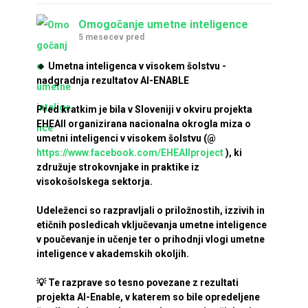
Omogočanje umetne inteligence
5 mesecev pred
🔹 Umetna inteligenca v visokem šolstvu -
nadgradnja rezultatov AI-ENABLE
Pred kratkim je bila v Sloveniji v okviru projekta
EHEAII organizirana nacionalna okrogla miza o
umetni inteligenci v visokem šolstvu (@
https://www.facebook.com/EHEAIIproject
), ki
združuje strokovnjake in praktike iz
visokošolskega sektorja.
Udeleženci so razpravljali o priložnostih, izzivih in
etičnih posledicah vključevanja umetne inteligence
v poučevanje in učenje ter o prihodnji vlogi umetne
inteligence v akademskih okoljih.
💡 Te razprave so tesno povezane z rezultati
projekta AI-Enable, v katerem so bile opredeljene