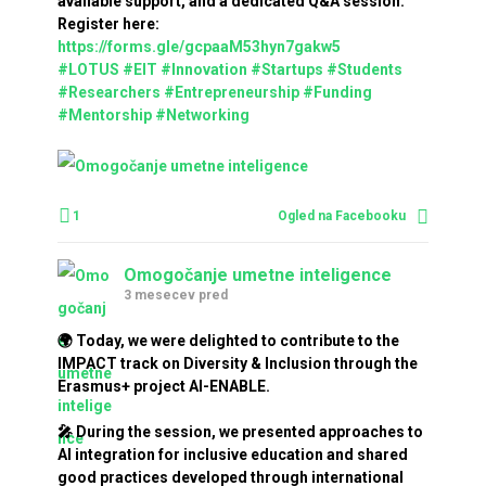
available support, and a dedicated Q&A session.
Register here:
https://forms.gle/gcpaaM53hyn7gakw5
#LOTUS
#EIT
#Innovation
#Startups
#Students
#Researchers
#Entrepreneurship
#Funding
#Mentorship
#Networking
1
Ogled na Facebooku
Omogočanje umetne inteligence
3 mesecev pred
🌍 Today, we were delighted to contribute to the
IMPACT track on Diversity & Inclusion through the
Erasmus+ project AI-ENABLE.
🎤 During the session, we presented approaches to
AI integration for inclusive education and shared
good practices developed through international