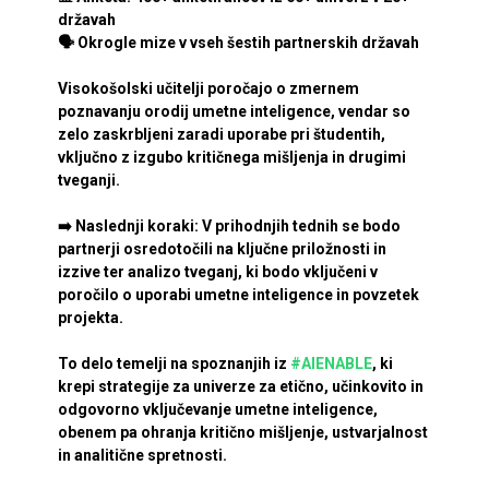
državah
🗣️ Okrogle mize v vseh šestih partnerskih državah
Visokošolski učitelji poročajo o zmernem
poznavanju orodij umetne inteligence, vendar so
zelo zaskrbljeni zaradi uporabe pri študentih,
vključno z izgubo kritičnega mišljenja in drugimi
tveganji.
➡️ Naslednji koraki: V prihodnjih tednih se bodo
partnerji osredotočili na ključne priložnosti in
izzive ter analizo tveganj, ki bodo vključeni v
poročilo o uporabi umetne inteligence in povzetek
projekta.
To delo temelji na spoznanjih iz
#AIENABLE
, ki
krepi strategije za univerze za etično, učinkovito in
odgovorno vključevanje umetne inteligence,
obenem pa ohranja kritično mišljenje, ustvarjalnost
in analitične spretnosti.