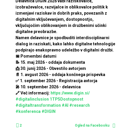
Delavnica DIGIN 2026 vabi raziskovalce,
izobraževalce, razvijalce in oblikovalce politik k
izmenjavi raziskav in dobrih praks, povezanih z
digitalnim vključevanjem, dostopnostjo,
vključujočim oblikovanjem in družbenimi učinki
digitalne preobrazbe.
Namen delavnice je spodbuditi interdisciplinarni
dialog in raziskati, kako lahko digitalne tehnologije
podpirajo enakopravno udeležbo v digitalni družbi.
📅 Pomembni datumi
📝 15. maj 2026 - oddaja dokumenta
📩 30. junij 2026 - Obvestilo avtorjem
📄 1. avgust 2026 - oddaja končnega prispevka
✅ 1. september 2026 - Registracija avtorja
🎤 10. september 2026 - delavnica
🔗 Več informacij:
https://www.digin.si/
#digitalinclusion
1TP5Dostopnost
#digitaltransformation
#AI
#research
#konferenca
#DIGIN
2
Ogled na Facebooku