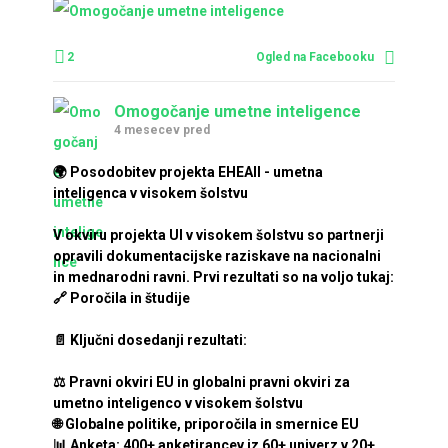
2
Ogled na Facebooku
Omogočanje umetne inteligence
4 mesecev pred
🌍 Posodobitev projekta EHEAII - umetna
inteligenca v visokem šolstvu
V okviru projekta UI v visokem šolstvu so partnerji
opravili dokumentacijske raziskave na nacionalni
in mednarodni ravni. Prvi rezultati so na voljo tukaj:
🔗 Poročila in študije
📄 Ključni dosedanji rezultati:
⚖️ Pravni okviri EU in globalni pravni okviri za
umetno inteligenco v visokem šolstvu
🌐 Globalne politike, priporočila in smernice EU
📊 Anketa: 400+ anketirancev iz 60+ univerz v 20+