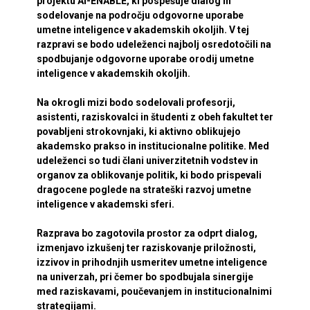
projektu AI-ENABLE, ki pospešuje dialog in
sodelovanje na področju odgovorne uporabe
umetne inteligence v akademskih okoljih. V tej
razpravi se bodo udeleženci najbolj osredotočili na
spodbujanje odgovorne uporabe orodij umetne
inteligence v akademskih okoljih.
Na okrogli mizi bodo sodelovali profesorji,
asistenti, raziskovalci in študenti z obeh fakultet ter
povabljeni strokovnjaki, ki aktivno oblikujejo
akademsko prakso in institucionalne politike. Med
udeleženci so tudi člani univerzitetnih vodstev in
organov za oblikovanje politik, ki bodo prispevali
dragocene poglede na strateški razvoj umetne
inteligence v akademski sferi.
Razprava bo zagotovila prostor za odprt dialog,
izmenjavo izkušenj ter raziskovanje priložnosti,
izzivov in prihodnjih usmeritev umetne inteligence
na univerzah, pri čemer bo spodbujala sinergije
med raziskavami, poučevanjem in institucionalnimi
strategijami.