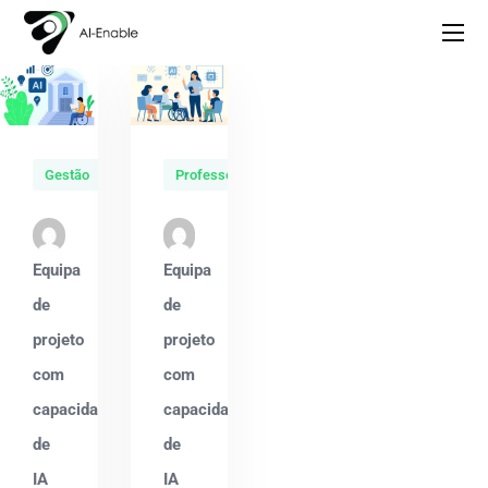
Gestão
Professores
Equipa
Equipa
de
de
projeto
projeto
com
com
capacidade
capacidade
de
de
IA
IA