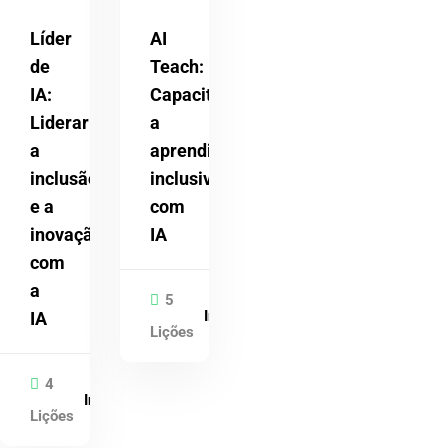
Líder
AI
de
Teach:
IA:
Capacitar
Liderar
a
a
aprendizagem
inclusão
inclusiva
e a
com
inovação
IA
com
a
5
Inscrito
IA
Lições
4
Inscrito
Lições