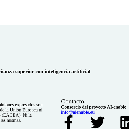
ñanza superior con inteligencia artificial
Contacto.
piniones expresados son
Consorcio del proyecto AI-enable
s de la Unión Europea ni
info@aienable.eu
eo (EACEA). Ni la
las mismas.