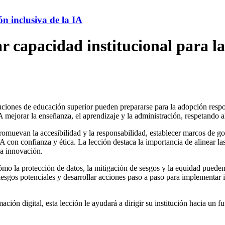
ón inclusiva de la IA
r capacidad institucional para la
tuciones de educación superior pueden prepararse para la adopción respon
 IA mejorar la enseñanza, el aprendizaje y la administración, respetando 
 promuevan la accesibilidad y la responsabilidad, establecer marcos de 
IA con confianza y ética. La lección destaca la importancia de alinear la
la innovación.
 cómo la protección de datos, la mitigación de sesgos y la equidad puede
 riesgos potenciales y desarrollar acciones paso a paso para implementa
ción digital, esta lección le ayudará a dirigir su institución hacia un f