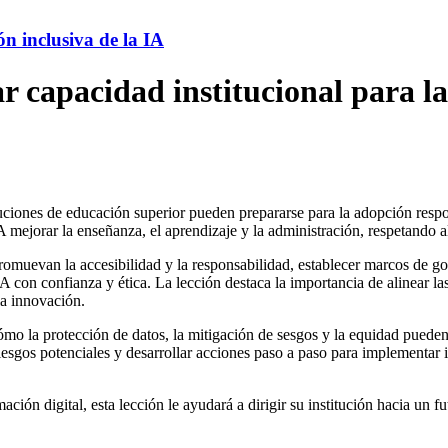
ón inclusiva de la IA
r capacidad institucional para la
tuciones de educación superior pueden prepararse para la adopción respon
 IA mejorar la enseñanza, el aprendizaje y la administración, respetando 
 promuevan la accesibilidad y la responsabilidad, establecer marcos de 
IA con confianza y ética. La lección destaca la importancia de alinear la
la innovación.
 cómo la protección de datos, la mitigación de sesgos y la equidad puede
 riesgos potenciales y desarrollar acciones paso a paso para implementa
ción digital, esta lección le ayudará a dirigir su institución hacia un f